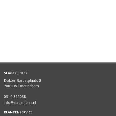
SLAGERIJ BLES
Dokter Bardetplaats 8
7001DV Doetinchem
0314-395038
info@slagerijbles.nl
KLANTENSERVICE