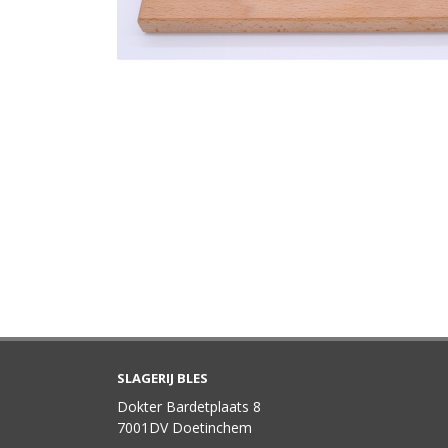
SLAGERIJ BLES
Dokter Bardetplaats 8
7001DV Doetinchem