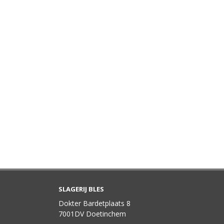
SLAGERIJ BLES
Dokter Bardetplaats 8
7001DV Doetinchem