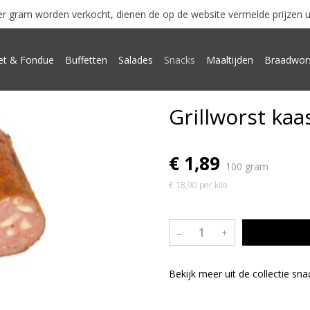
r gram worden verkocht, dienen de op de website vermelde prijzen uits
t & Fondue
Buffetten
Salades
Snacks
Maaltijden
Braadwor
Grillworst kaa
€ 1,89
100 gram
€ 18,90 per kilo
–
+
Bekijk meer uit de collectie sn