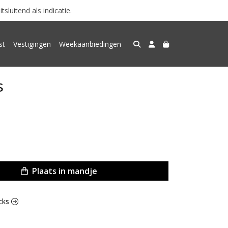
luitend als indicatie.
st
Vestigingen
Weekaanbiedingen
s
Plaats in mandje
acks