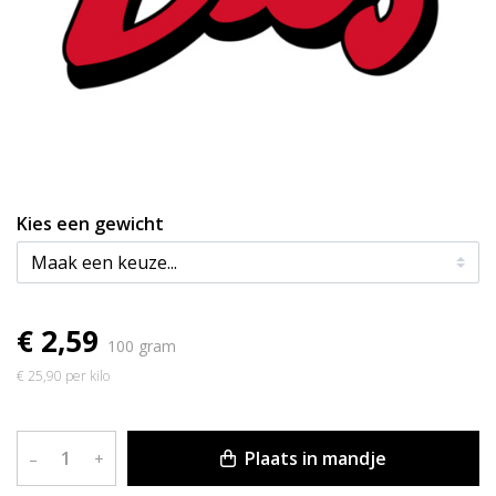
Kies een gewicht
€ 2,59
100 gram
€ 25,90 per kilo
Plaats in mandje
–
+