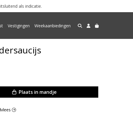
luitend als indicatie.
st
Vestigingen
Weekaanbiedingen
ersaucijs
Plaats in mandje
ndvlees