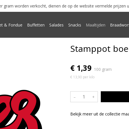
r gram worden verkocht, dienen de op de website vermelde prijzen uits
t & Fondue
Buffetten
Salades
Snacks
Maaltijden
Braadwor
Stamppot boe
€ 1,39
100 gram
€ 13,90 per kilo
–
+
Bekijk meer uit de collectie ma