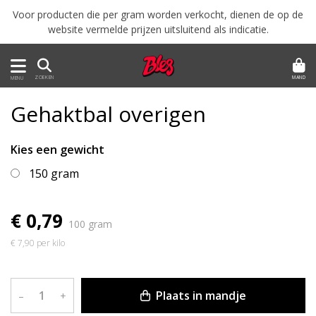
Voor producten die per gram worden verkocht, dienen de op de
website vermelde prijzen uitsluitend als indicatie.
MAND
ZOEKEN
MENU
Gehaktbal overigen
Kies een gewicht
150 gram
€ 0,79
100 gram
€ 7,90 per kilo
Plaats in mandje
–
+